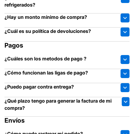
refrigerados?
¿Hay un monto mínimo de compra?
expand_more
¿Cuál es su política de devoluciones?
expand_more
Pagos
¿Cuáles son los metodos de pago ?
expand_more
¿Cómo funcionan las ligas de pago?
expand_more
¿Puedo pagar contra entrega?
expand_more
¿Qué plazo tengo para generar la factura de mi
expand_more
compra?
Envíos
¿Cómo puedo rastrear mi pedido?