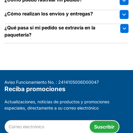
expand_more
¿Cómo realizan los envíos y entregas?
expand_more
¿Qué pasa si mi pedido se extravía en la
expand_more
paquetería?
Aviso Funcionamiento No. : 2414105006D00047
Reciba promociones
Actualizaciones, noticias de productos y promociones
especiales, directamente a su correo electrónico
Suscribir