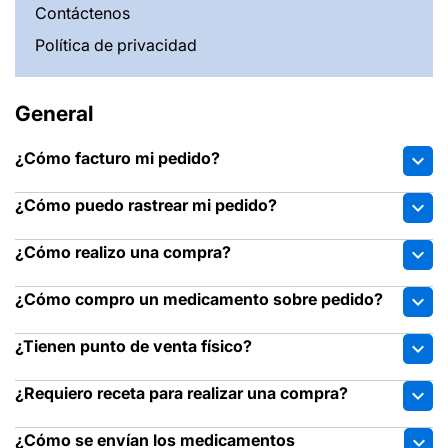
Contáctenos
Política de privacidad
General
¿Cómo facturo mi pedido?
expand_more
¿Cómo puedo rastrear mi pedido?
expand_more
¿Cómo realizo una compra?
expand_more
¿Cómo compro un medicamento sobre pedido?
expand_more
¿Tienen punto de venta físico?
expand_more
¿Requiero receta para realizar una compra?
expand_more
¿Cómo se envían los medicamentos
expand_more