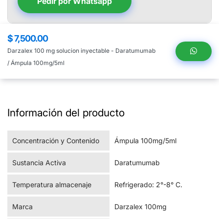
Pedir por Whatsapp
$ 7,500.00
Precio
regular
Darzalex 100 mg solucion inyectable - Daratumumab
/ Ámpula 100mg/5ml
Información del producto
Concentración y Contenido
Ámpula 100mg/5ml
Sustancia Activa
Daratumumab
Temperatura almacenaje
Refrigerado: 2°-8° C.
Marca
Darzalex 100mg