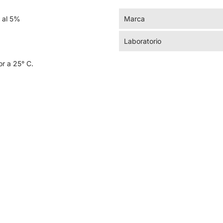
 al 5%
Marca
Laboratorio
r a 25° C.