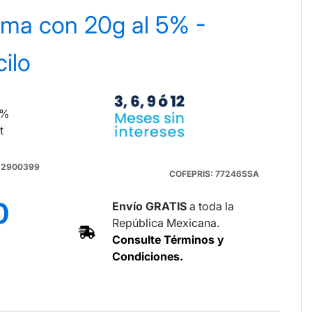
ema con 20g al 5% -
ilo
5%
t
122900399
COFEPRIS: 77246SSA
0
Envío GRATIS
a toda la
República Mexicana.
Consulte Términos y
Condiciones.