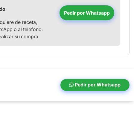
ido
Pedir por Whatsapp
uiere de receta,
sApp o al teléfono:
ealizar su compra
Pedir por Whatsapp