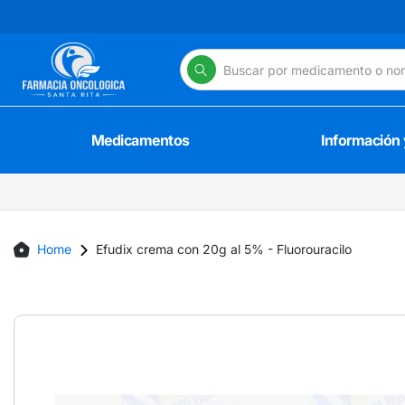
Skip
to
content
Medicamentos
Información
Home
Efudix crema con 20g al 5% - Fluorouracilo