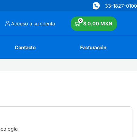
33-1827-0100
0
Acceso a su cuenta
$ 0.00 MXN
Contacto
Facturación
ncología