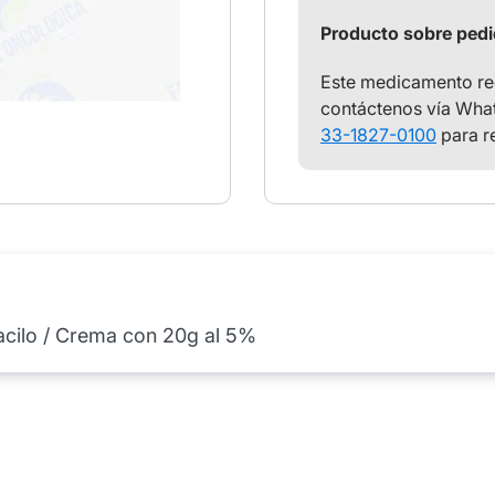
Producto sobre ped
Este medicamento req
contáctenos vía What
33-1827-0100
para r
acilo / Crema con 20g al 5%