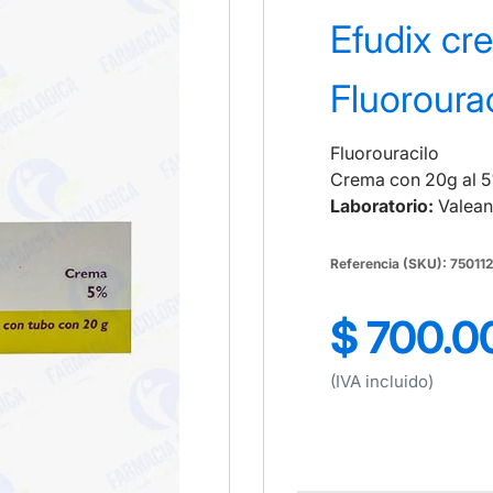
Efudix cr
Fluorourac
Fluorouracilo
Crema con 20g al 
Laboratorio:
Valean
Referencia (SKU): 7501
$ 700.0
Precio
regular
(IVA incluido)