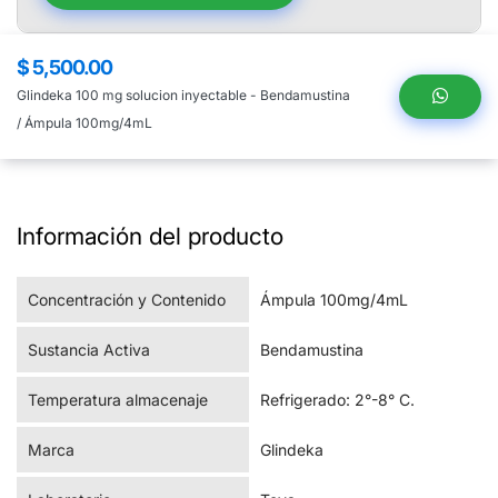
$ 5,500.00
Precio
regular
Glindeka 100 mg solucion inyectable - Bendamustina
/ Ámpula 100mg/4mL
Información del producto
Concentración y Contenido
Ámpula 100mg/4mL
Sustancia Activa
Bendamustina
Temperatura almacenaje
Refrigerado: 2°-8° C.
Marca
Glindeka