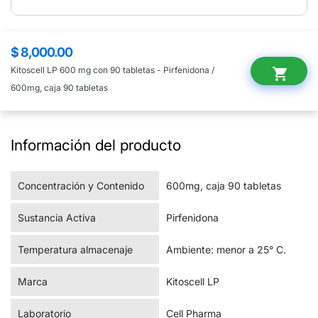
$ 8,000.00
Precio
regular
Kitoscell LP 600 mg con 90 tabletas - Pirfenidona /
shopping_cart
600mg, caja 90 tabletas
Información del producto
Concentración y Contenido
600mg, caja 90 tabletas
Sustancia Activa
Pirfenidona
Temperatura almacenaje
Ambiente: menor a 25° C.
Marca
Kitoscell LP
Laboratorio
Cell Pharma