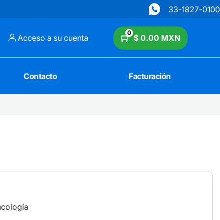
33-1827-0100
0
Acceso a su cuenta
$ 0.00 MXN
Contacto
Facturación
ncología