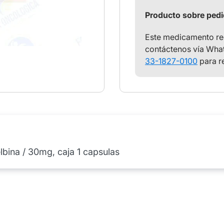
Producto sobre ped
Este medicamento req
contáctenos vía What
33-1827-0100
para r
lbina / 30mg, caja 1 capsulas