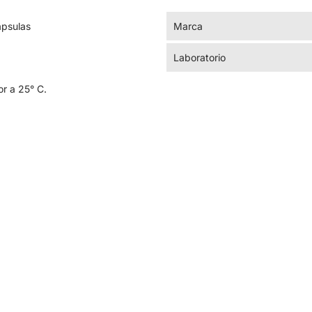
apsulas
Marca
Laboratorio
r a 25° C.