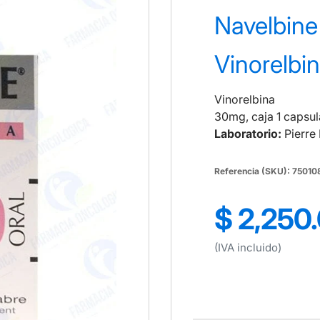
Navelbine
Vinorelbi
Vinorelbina
30mg, caja 1 capsul
Laboratorio:
Pierre
Referencia (SKU): 7501
$ 2,250
Precio
regular
(IVA incluido)