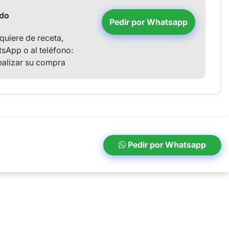
ido
Pedir por Whatsapp
uiere de receta,
sApp o al teléfono:
ealizar su compra
Pedir por Whatsapp