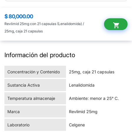
$ 80,000.00
Precio
regular
Revlimid 25mg con 21 capsulas (Lenalidomida) /
shopping_cart
25mg, caja 21 capsulas
Información del producto
Concentración y Contenido
25mg, caja 21 capsulas
Sustancia Activa
Lenalidomida
Temperatura almacenaje
Ambiente: menor a 25° C.
Marca
Revlimid 25mg
Laboratorio
Celgene