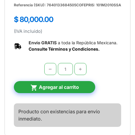
Referencia (SKU): 7640133684505
COFEPRIS: 101M2010SSA
Precio
$ 80,000.00
regular
(IVA incluido)
Envío GRATIS
a toda la República Mexicana.
Consulte Términos y Condiciones.
shopping_cart
Agregar al carrito
Producto con existencias para envío
inmediato.