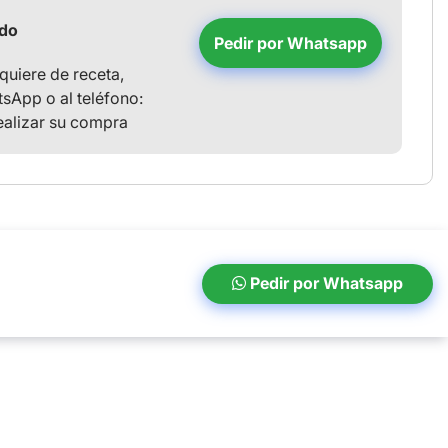
ido
Pedir por Whatsapp
uiere de receta,
sApp o al teléfono:
ealizar su compra
Pedir por Whatsapp