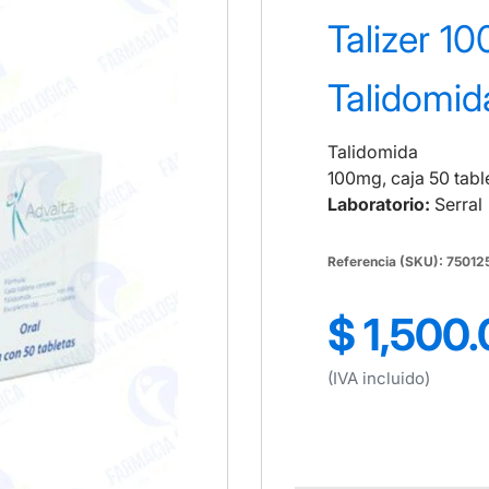
Talizer 1
Talidomid
Talidomida
100mg, caja 50 tabl
Laboratorio:
Serral
Referencia (SKU): 7501
$ 1,500
Precio
regular
(IVA incluido)