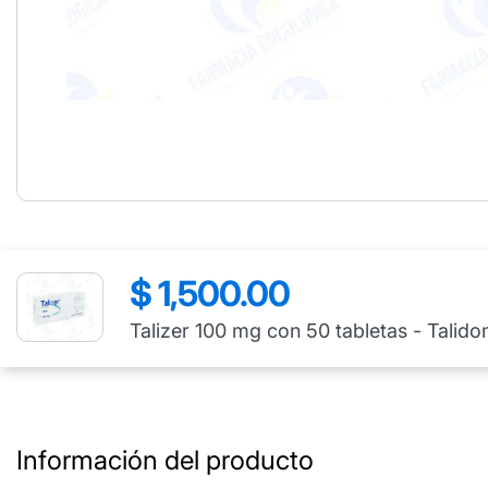
$ 1,500.00
Precio
regular
Talizer 100 mg con 50 tabletas - Talido
Información del producto