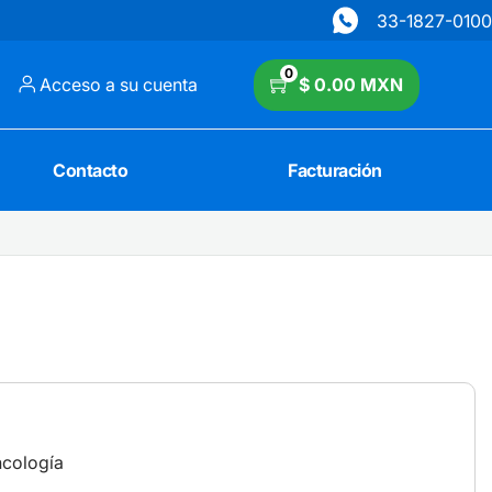
33-1827-0100
0
Acceso a su cuenta
$ 0.00 MXN
Contacto
Facturación
ncología