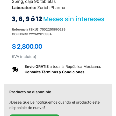
25mg, caja 90 tabletas
Laboratorio:
Zurich Pharma
Referencia (SKU): 7502251890629
COFEPRIS: 222M2015SSA
Precio
$ 2,800.00
regular
(IVA incluido)
Envío GRATIS
a toda la República Mexicana.
Consulte Términos y Condiciones.
Producto no disponible
¿Desea que Le notifiquemos cuando el producto esté
disponible de nuevo?